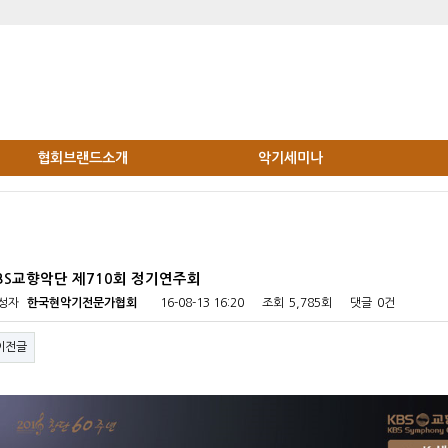
협회브랜드소개
악기세미나
BS교향악단 제710회 정기연주회
성자
한국현악기전문가협회
16-08-13 16:20
조회
5,785회
댓글
0건
이전글