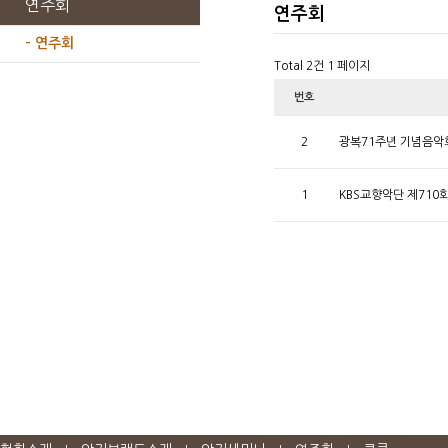
연주회
연주회
- 연주회
Total 2건
1 페이지
번호
2
광복71주년 기념음
1
KBS교향악단 제710